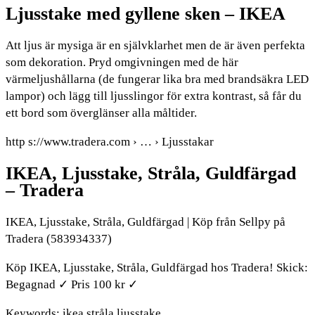
Ljusstake med gyllene sken – IKEA
Att ljus är mysiga är en självklarhet men de är även perfekta
som dekoration. Pryd omgivningen med de här
värmeljushållarna (de fungerar lika bra med brandsäkra LED
lampor) och lägg till ljusslingor för extra kontrast, så får du
ett bord som överglänser alla måltider.
http s://www.tradera.com › … › Ljusstakar
IKEA, Ljusstake, Stråla, Guldfärgad
– Tradera
IKEA, Ljusstake, Stråla, Guldfärgad | Köp från Sellpy på
Tradera (583934337)
Köp IKEA, Ljusstake, Stråla, Guldfärgad hos Tradera! Skick:
Begagnad ✓ Pris 100 kr ✓
Keywords: ikea stråla ljusstake