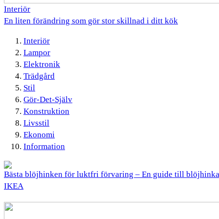
Interiör
En liten förändring som gör stor skillnad i ditt kök
Interiör
Lampor
Elektronik
Trädgård
Stil
Gör-Det-Själv
Konstruktion
Livsstil
Ekonomi
Information
Bästa blöjhinken för luktfri förvaring – En guide till blöjhinka
IKEA