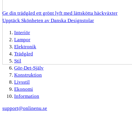
Ge din trädgård ett grönt lyft med lättskötta häckväxter
Upptäck Skönheten av Danska Designstolar
Interiör
Lampor
Elektronik
Trädgård
Stil
Gör-Det-Själv
Konstruktion
Livsstil
Ekonomi
Information
support@onlinenu.se