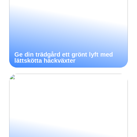
Ge din trädgård ett grönt lyft med
lättskötta häckväxter