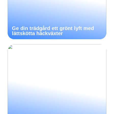
Ge din trädgård ett grönt lyft med
lättskötta häckväxter