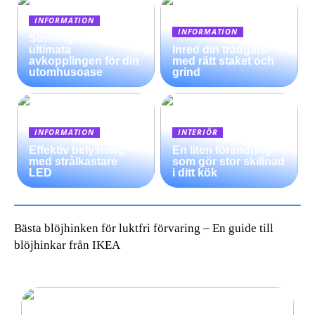
INFORMATION
INFORMATION
Solsäng: Den
ultimata
Inred din trädgård
avkopplingen för din
med rätt staket och
utomhusoase
grind
INFORMATION
INTERIÖR
Effektiv belysning
En liten förändring
med strålkastare
som gör stor skillnad
LED
i ditt kök
Bästa blöjhinken för luktfri förvaring – En guide till
blöjhinkar från IKEA