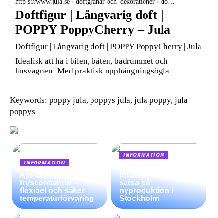
http s://www.jula.se › doftgranar-och–dekorationer › do…
Doftfigur | Långvarig doft |
POPPY PoppyCherry – Jula
Doftfigur | Långvarig doft | POPPY PoppyCherry | Jula
Idealisk att ha i bilen, båten, badrummet och
husvagnen! Med praktisk upphängningsögla.
Keywords: poppy jula, poppys jula, jula poppy, jula
poppys
INFORMATION
INFORMATION
Möjligheter och
Kyl- och
fördelar med att
fryscontainrar –
satsa på
flexibel och säker
nyproduktion i
temperaturförvaring
Stockholm