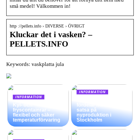
små medel! Välkommen in!
http ://pellets.info › DIVERSE › ÖVRIGT
Kluckar det i vasken? –
PELLETS.INFO
Keywords: vaskplatta jula
INFORMATION
INFORMATION
Möjligheter och
Kyl- och
fördelar med att
fryscontainrar –
satsa på
flexibel och säker
nyproduktion i
temperaturförvaring
Stockholm