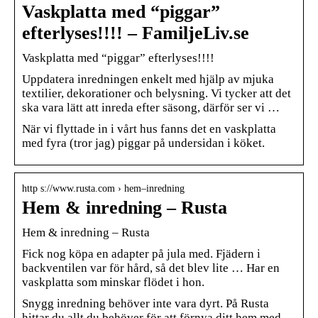
Vaskplatta med “piggar”
efterlyses!!!! – FamiljeLiv.se
Vaskplatta med “piggar” efterlyses!!!!
Uppdatera inredningen enkelt med hjälp av mjuka
textilier, dekorationer och belysning. Vi tycker att det
ska vara lätt att inreda efter säsong, därför ser vi …
När vi flyttade in i vårt hus fanns det en vaskplatta
med fyra (tror jag) piggar på undersidan i köket.
http s://www.rusta.com › hem–inredning
Hem & inredning – Rusta
Hem & inredning – Rusta
Fick nog köpa en adapter på jula med. Fjädern i
backventilen var för hård, så det blev lite … Har en
vaskplatta som minskar flödet i hon.
Snygg inredning behöver inte vara dyrt. På Rusta
hittar du allt du behöver för att förnya ditt hem med