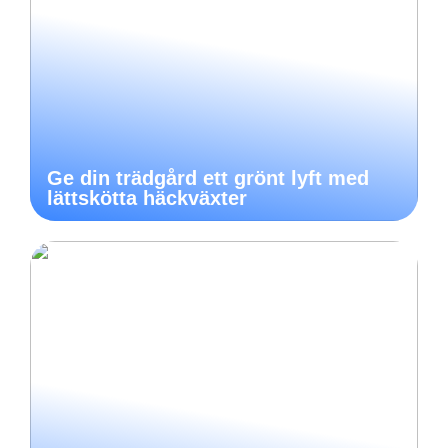
Ge din trädgård ett grönt lyft med
lättskötta häckväxter