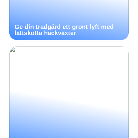
Ge din trädgård ett grönt lyft med
lättskötta häckväxter