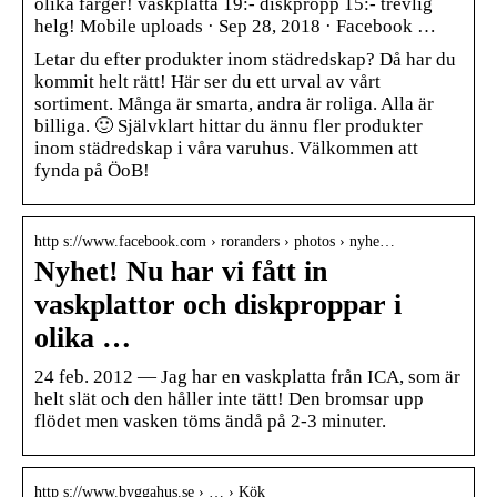
olika färger! vaskplatta 19:- diskpropp 15:- trevlig
helg! Mobile uploads · Sep 28, 2018 · Facebook …
Letar du efter produkter inom städredskap? Då har du
kommit helt rätt! Här ser du ett urval av vårt
sortiment. Många är smarta, andra är roliga. Alla är
billiga. 🙂 Självklart hittar du ännu fler produkter
inom städredskap i våra varuhus. Välkommen att
fynda på ÖoB!
http s://www.facebook.com › roranders › photos › nyhe…
Nyhet! Nu har vi fått in
vaskplattor och diskproppar i
olika …
24 feb. 2012 — Jag har en vaskplatta från ICA, som är
helt slät och den håller inte tätt! Den bromsar upp
flödet men vasken töms ändå på 2-3 minuter.
http s://www.byggahus.se › … › Kök