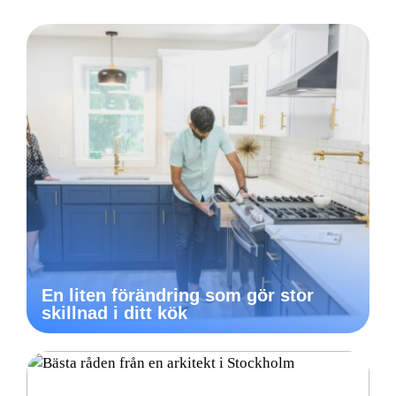
En liten förändring som gör stor
skillnad i ditt kök