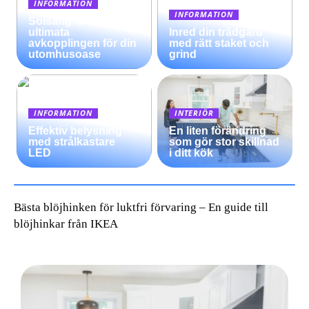
INFORMATION
INFORMATION
Solsäng: Den
ultimata
Inred din trädgård
avkopplingen för din
med rätt staket och
utomhusoase
grind
INFORMATION
INTERIÖR
Effektiv belysning
En liten förändring
med strålkastare
som gör stor skillnad
LED
i ditt kök
Bästa blöjhinken för luktfri förvaring – En guide till
blöjhinkar från IKEA