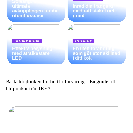
Solsäng: Den
ultimata
Inred din trädgård
avkopplingen för din
med rätt staket och
utomhusoase
grind
INFORMATION
INTERIÖR
Effektiv belysning
En liten förändring
med strålkastare
som gör stor skillnad
LED
i ditt kök
Bästa blöjhinken för luktfri förvaring – En guide till
blöjhinkar från IKEA