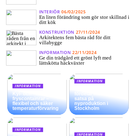
INTERIÖR
06/02/2025
En liten förändring som gör stor skillnad i
ditt kök
KONSTRUKTION
27/11/2024
Arkitektens fem bästa råd för ditt
villabygge
INFORMATION
22/11/2024
Ge din trädgård ett grönt lyft med
lättskötta häckväxter
INFORMATION
INFORMATION
Möjligheter och
Kyl- och
fördelar med att
fryscontainrar –
satsa på
flexibel och säker
nyproduktion i
temperaturförvaring
Stockholm
INFORMATION
INFORMATION