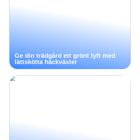
Ge din trädgård ett grönt lyft med
lättskötta häckväxter