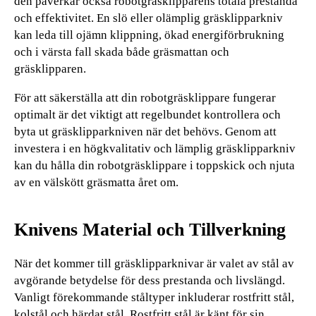
den påverkar också robotgräsklipparens totala prestanda
och effektivitet. En slö eller olämplig gräsklipparkniv
kan leda till ojämn klippning, ökad energiförbrukning
och i värsta fall skada både gräsmattan och
gräsklipparen.
För att säkerställa att din robotgräsklippare fungerar
optimalt är det viktigt att regelbundet kontrollera och
byta ut gräsklipparkniven när det behövs. Genom att
investera i en högkvalitativ och lämplig gräsklipparkniv
kan du hålla din robotgräsklippare i toppskick och njuta
av en välskött gräsmatta året om.
Knivens Material och Tillverkning
När det kommer till gräsklipparknivar är valet av stål av
avgörande betydelse för dess prestanda och livslängd.
Vanligt förekommande ståltyper inkluderar rostfritt stål,
kolstål och härdat stål. Rostfritt stål är känt för sin