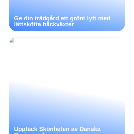
Ge din trädgård ett grönt lyft med
lättskötta häckväxter
Upptäck Skönheten av Danska